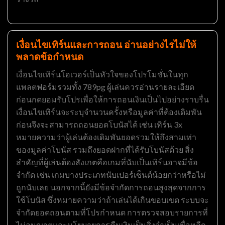
เงื่อนไขเทิร์นและการถอน อ่านอย่างไรไม่ให้
พลาดข้อกำหนด
เงื่อนไขเทิร์นโอเวอร์เป็นหัวใจของโปรโมชั่นในทุก
แพลตฟอร์มรวมทั้ง 789pg ผู้เล่นควรอ่านรายละเอียด
ก่อนกดยอมรับโปรเพื่อให้การถอนเงินเป็นไปอย่างราบรื่น
เงื่อนไขเทิร์นจะระบุจำนวนครั้งหรือมูลค่าที่ต้องเดิมพัน
ก่อนจึงจะสามารถถอนยอดโบนัสได้ เช่น เทิร์น 3x
หมายความว่าผู้เล่นต้องเดิมพันยอดรวมให้ถึงสามเท่า
ของมูลค่าโบนัส รวมถึงยอดฝากที่ได้รับโบนัสด้วย สิ่ง
สำคัญที่ผู้เล่นต้องสังเกตคือเกมที่นับเป็นเทิร์นอาจมีข้อ
จำกัด เช่น เกมบางประเภทนับเปอร์เซ็นต์น้อยกว่าหรือไม่
ถูกนับเลย นอกจากนี้ยังมีข้อจำกัดการถอนสูงสุดจากการ
ใช้โบนัส ซึ่งหมายความว่าถ้าเล่นได้เกินขอบเขต ระบบจะ
จำกัดยอดถอนตามที่โปรกำหนด การตรวจสอบรายการที่
ไม่อนุญาตและนโยบายการคืนเงินเป็นสิ่งจำเป็นเพื่อหลีก