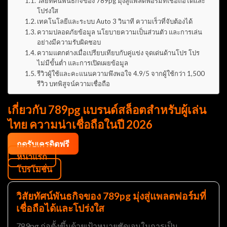
วิสัยทัศน์พันธกิจของ 789pg มุ่งสู่แพลตฟอร์มที่เชื่อถือได้และ
โปร่งใส
เทคโนโลยีและระบบ Auto 3 วินาที ความเร็วที่จับต้องได้
ความปลอดภัยข้อมูล นโยบายความเป็นส่วนตัว และการเล่น
อย่างมีความรับผิดชอบ
ความแตกต่างเมื่อเปรียบเทียบกับคู่แข่ง จุดเด่นด้านโปร โปร
ไม่มีขั้นต่ำ และการเปิดเผยข้อมูล
รีวิวผู้ใช้และคะแนนความพึงพอใจ 4.9/5 จากผู้ใช้กว่า 1,500
รีวิว บทพิสูจน์ความเชื่อถือ
เกี่ยวกับ 789pg แบรนด์สล็อตสำหรับผู้เล่น
ไทย ความน่าเชื่อถือในปี 2026
กดรับเครดิตฟรี
หน้าแรก
โปรโมชั่น
วิสัยทัศน์พันธกิจของ 789pg มุ่งสู่แพลตฟอร์มที่
เชื่อถือได้และโปร่งใส
789pg ก่อตั้งขึ้นด้วยเป้าหมายชัดเจนในการเป็น