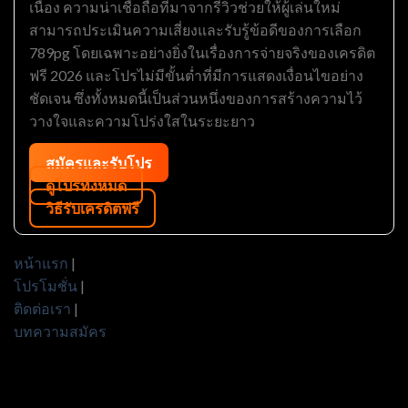
เนื่อง ความน่าเชื่อถือที่มาจากรีวิวช่วยให้ผู้เล่นใหม่
สามารถประเมินความเสี่ยงและรับรู้ข้อดีของการเลือก
789pg โดยเฉพาะอย่างยิ่งในเรื่องการจ่ายจริงของเครดิต
ฟรี 2026 และโปรไม่มีขั้นต่ำที่มีการแสดงเงื่อนไขอย่าง
ชัดเจน ซึ่งทั้งหมดนี้เป็นส่วนหนึ่งของการสร้างความไว้
วางใจและความโปร่งใสในระยะยาว
สมัครและรับโปร
ดูโปรทั้งหมด
วิธีรับเครดิตฟรี
หน้าแรก
|
โปรโมชั่น
|
ติดต่อเรา
|
บทความสมัคร