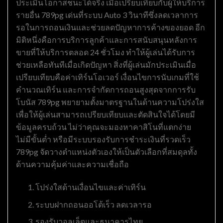
ประเมินโอกาสชนะได้จริง เมื่อเปรียบเทียบกับผู้ให้บริการ
รายอื่น 789pg เด่นที่ระบบ Auto 3 วินาทีซึ่งลดเวลาการ
รอในการถอนเงินและช่วยลดปัญหาการค้างของยอด อีก
มิติหนึ่งคือการบริการลูกค้าและการสนับสนุนหลังการ
ขายที่ให้บริการตลอด 24 ชั่วโมง ทำให้ผู้เล่นได้รับการ
ช่วยเหลือทันทีเมื่อเกิดปัญหา สิ่งที่ผู้เล่นมักประเมินเมื่อ
เปรียบเทียบคือค่าเทิร์นโอเวอร์ เงื่อนไขการนับเกมที่ใช้
คำนวณเทิร์น และการจำกัดการถอนสูงสุดจากการรับ
โบนัส 789pg พยายามตั้งมาตรฐานในด้านความโปร่งใส
เพื่อให้ผู้เล่นสามารถเปรียบเทียบและตัดสินใจได้โดยมี
ข้อมูลครบถ้วน ไม่ว่าคุณจะมองหาคาสิโนที่แตกง่าย
ไม่มีขั้นต่ำ หรือมีระบบรองรับการชำระเงินที่รวดเร็ว
789pg จัดวางตำแหน่งตัวเองให้เป็นตัวเลือกที่สมดุลทั้ง
ด้านความคุ้มค่าและความเชื่อถือ
โปร่งใสด้านเงื่อนไขและค่าเทิร์น
ระบบฝากถอนออโต้เร็ว ลดเวลารอ
รองรับวอลเล็ตและธนาคารไทย