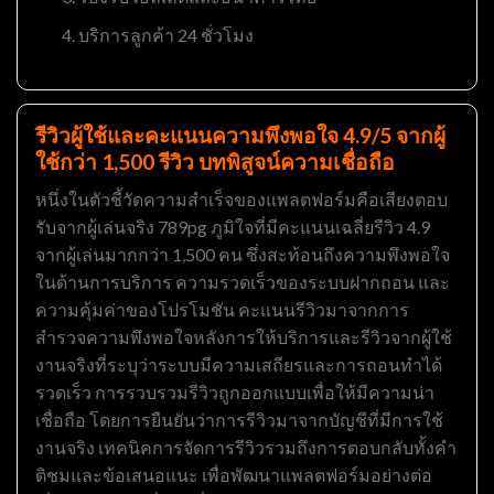
บริการลูกค้า 24 ชั่วโมง
รีวิวผู้ใช้และคะแนนความพึงพอใจ 4.9/5 จากผู้
ใช้กว่า 1,500 รีวิว บทพิสูจน์ความเชื่อถือ
หนึ่งในตัวชี้วัดความสำเร็จของแพลตฟอร์มคือเสียงตอบ
รับจากผู้เล่นจริง 789pg ภูมิใจที่มีคะแนนเฉลี่ยรีวิว 4.9
จากผู้เล่นมากกว่า 1,500 คน ซึ่งสะท้อนถึงความพึงพอใจ
ในด้านการบริการ ความรวดเร็วของระบบฝากถอน และ
ความคุ้มค่าของโปรโมชัน คะแนนรีวิวมาจากการ
สำรวจความพึงพอใจหลังการให้บริการและรีวิวจากผู้ใช้
งานจริงที่ระบุว่าระบบมีความเสถียรและการถอนทำได้
รวดเร็ว การรวบรวมรีวิวถูกออกแบบเพื่อให้มีความน่า
เชื่อถือ โดยการยืนยันว่าการรีวิวมาจากบัญชีที่มีการใช้
งานจริง เทคนิคการจัดการรีวิวรวมถึงการตอบกลับทั้งคำ
ติชมและข้อเสนอแนะ เพื่อพัฒนาแพลตฟอร์มอย่างต่อ