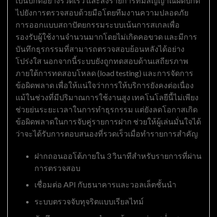
เป็นปกติอย่างรวดเร็ว และส่งรายการที่มีสัญญาณผิดปกติ
ไปยังการตรวจสอบด้วยมือโดยทีมงานความปลอดภัย
การออกแบบสถาปัตยกรรมระบบเน้นการสเกลเพื่อ
รองรับผู้ใช้งานจำนวนมากโดยไม่เกิดคอขวด และมีการ
บันทึกธุรกรรมที่สามารถตรวจสอบย้อนหลังได้อย่าง
โปร่งใส นอกจากนี้ระบบยังถูกทดสอบด้านเสถียรภาพ
ภายใต้การทดสอบโหลด (load testing) และการจัดการ
ข้อผิดพลาด เพื่อให้แน่ใจว่าการให้บริการยังคงต่อเนื่อง
แม้ในช่วงที่มีปริมาณการใช้งานสูง เทคโนโลยีนี้ไม่เพียง
ช่วยย่นระยะเวลาในการทำธุรกรรม แต่ยังลดโอกาสเกิด
ข้อผิดพลาดในการจับคู่รายการฝาก ช่วยให้ผู้เล่นมั่นใจได้
ว่าจะได้รับการตอบสนองที่รวดเร็วเมื่อทำรายการสำคัญ
ฝากถอนออโต้ภายใน 3 วินาทีสำหรับรายการที่ผ่าน
การตรวจสอบ
เชื่อมต่อ API กับธนาคารและวอลเล็ตชั้นนำ
ระบบตรวจจับทุจริตแบบเรียลไทม์